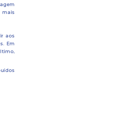
dagem
s mais
ir aos
is. Em
ltimo,
buídos
;