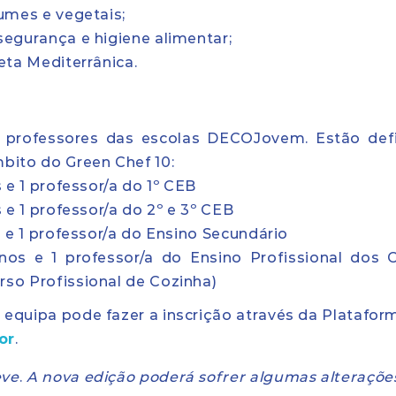
umes e vegetais;
egurança e higiene alimentar;
eta Mediterrânica.
s e professores das escolas DECOJovem. Estão def
mbito do Green Chef 10:
 e 1 professor/a do 1º CEB
 e 1 professor/a do 2º e 3º CEB
 e 1 professor/a do Ensino Secundário
os e 1 professor/a do Ensino Profissional dos 
rso Profissional de Cozinha)
 equipa pode fazer a inscrição através da Platafor
or
.
eve
.
A nova edição poderá sofrer algumas alteraçõe