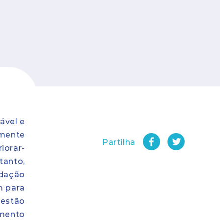
ável e
lmente
Partilha
iorar-
tanto,
adação
m para
gestão
amento