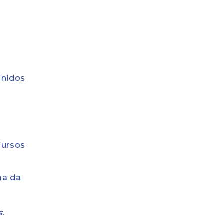
inidos
Cursos
ma da
s
.