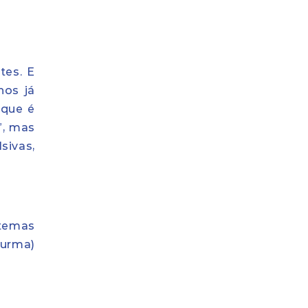
tes. E
nos já
 que é
”, mas
sivas,
 temas
turma)