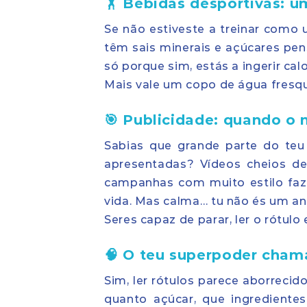
🏋️ Bebidas desportivas: 
Se não estiveste a treinar como u
têm sais minerais e açúcares pe
só porque sim, estás a ingerir cal
Mais vale um copo de água fresqui
🎯 Publicidade: quando o
Sabias que grande parte do te
apresentadas? Vídeos cheios de 
campanhas com muito estilo faz
vida. Mas calma… tu não és um a
Seres capaz de parar, ler o rótulo 
🧠 O teu superpoder cham
Sim, ler rótulos parece aborrecid
quanto açúcar, que ingrediente