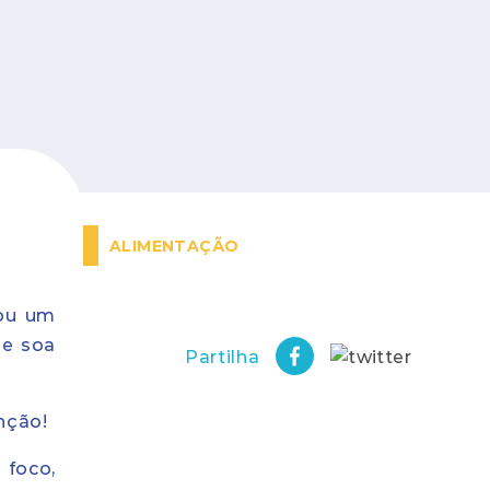
ALIMENTAÇÃO
 ou um
ue soa
Partilha
nção!
 foco,