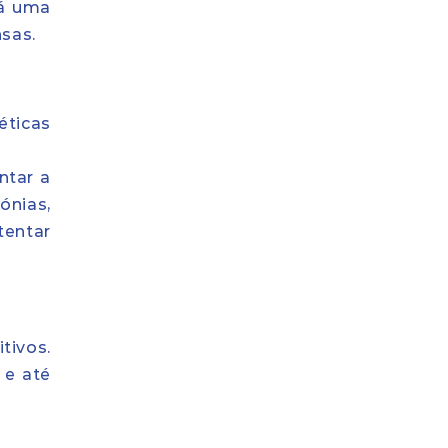
tá uma
sas.
éticas
ntar a
ónias,
tentar
tivos.
 e até