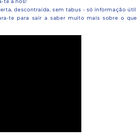
-te a nós!
rta, descontraída, sem tabus - só informação útil e
ara-te para sair a saber muito mais sobre o que