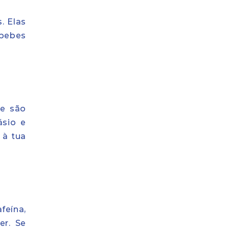
. Elas
 bebes
te são
ásio e
 à tua
feína,
er. Se