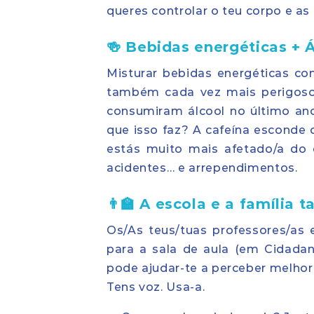
queres controlar o teu corpo e as
🍻 Bebidas energéticas +
Misturar bebidas energéticas c
também cada vez mais perigoso
consumiram álcool no último an
que isso faz? A cafeína esconde o
estás muito mais afetado/a do q
acidentes… e arrependimentos.
👨‍🏫 A escola e a famíl
Os/As teus/tuas professores/as e
para a sala de aula (em Cidadan
pode ajudar-te a perceber melhor a
Tens voz. Usa-a.