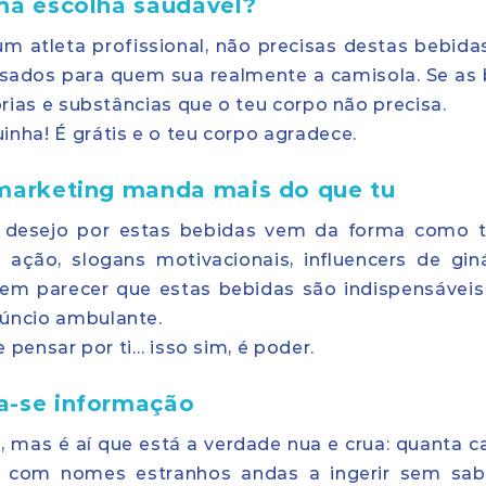
uma escolha saudável?
m atleta profissional, não precisas destas bebidas
nsados para quem sua realmente a camisola. Se as
orias e substâncias que o teu corpo não precisa.
nha! É grátis e o teu corpo agradece.
 marketing manda mais do que tu
u desejo por estas bebidas vem da forma como 
ação, slogans motivacionais, influencers de gin
em parecer que estas bebidas são indispensáveis
núncio ambulante.
e pensar por ti… isso sim, é poder.
a-se informação
o, mas é aí que está a verdade nua e crua: quanta ca
s com nomes estranhos andas a ingerir sem sab