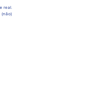
 real.
 (não)