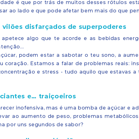
rdade é que por trás de muitos desses rótulos es
ssar ao lado e que pode afetar bem mais do que pen
s vilões disfarçados de superpoderes
apetece algo que te acorde e as bebidas energ
 atenção…
 açúcar, podem estar a sabotar o teu sono, a aume
u coração. Estamos a falar de problemas reais: ins
concentração e stress - tudo aquilo que estavas a 
iciantes e… traiçoeiros
recer inofensiva, mas é uma bomba de açúcar e adi
evar ao aumento de peso, problemas metabólicos
ena por uns segundos de sabor?