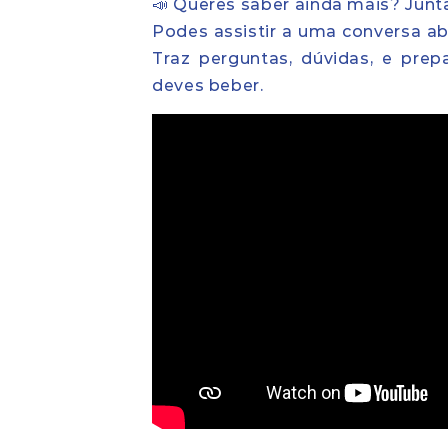
📣 Queres saber ainda mais? Junta
Podes assistir a uma conversa abe
Traz perguntas, dúvidas, e prep
deves beber.