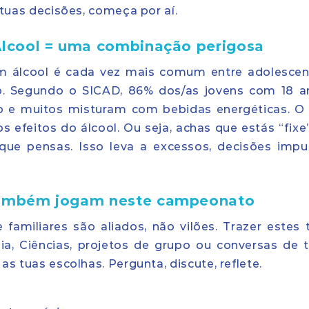
 tuas decisões, começa por aí.
 Álcool = uma combinação perigosa
om álcool é cada vez mais comum entre adolescen
. Segundo o SICAD, 86% dos/as jovens com 18 a
o e muitos misturam com bebidas energéticas. O
s efeitos do álcool. Ou seja, achas que estás “fixe
ue pensas. Isso leva a excessos, decisões impul
ia também jogam neste campeonato
 familiares são aliados, não vilões. Trazer estes
ia, Ciências, projetos de grupo ou conversas de 
s tuas escolhas. Pergunta, discute, reflete.