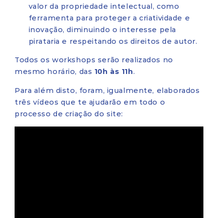
valor da propriedade intelectual, como
ferramenta para proteger a criatividade e
inovação, diminuindo o interesse pela
pirataria e respeitando os direitos de autor.
Todos os workshops serão realizados no
mesmo horário, das
10h às 11h
.
Para além disto, foram, igualmente, elaborados
três vídeos que te ajudarão em todo o
processo de criação do site: